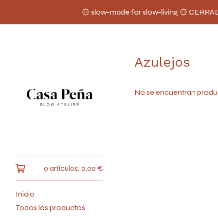
۞ slow-made for slow-living ۞ CERRA
Azulejos
No se encuentran produ
0 artículos:
0,00
€
Inicio
Todos los productos