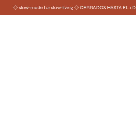
۞ slow-made for slow-living ۞ CERRADOS HASTA EL 1 